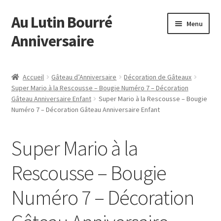
Au Lutin Bourré
Aller
Aller
Menu
à
au
Anniversaire
la
contenu
navigation
Accueil
Accueil
Gâteau d’Anniversaire
Décoration de Gâteaux
Super Mario à la Rescousse – Bougie Numéro 7 – Décoration
Astuces et Conseils
Gâteau Anniversaire Enfant
Super Mario à la Rescousse – Bougie
Numéro 7 – Décoration Gâteau Anniversaire Enfant
Boutique
Super Mario à la
Commande
Rescousse – Bougie
Mon compte
Numéro 7 – Décoration
Page d’exemple
Panier