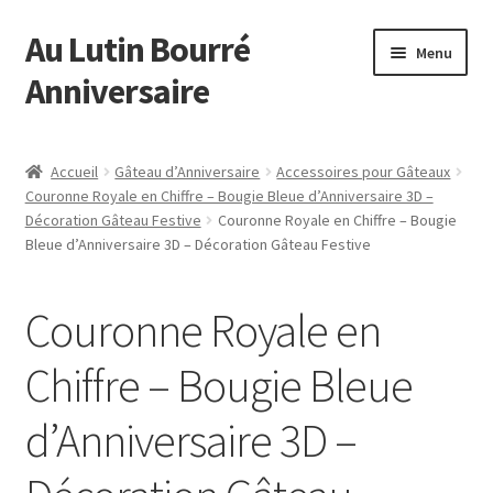
Au Lutin Bourré
Aller
Aller
Menu
à
au
Anniversaire
la
contenu
navigation
Accueil
Accueil
Gâteau d’Anniversaire
Accessoires pour Gâteaux
Couronne Royale en Chiffre – Bougie Bleue d’Anniversaire 3D –
Astuces et Conseils
Décoration Gâteau Festive
Couronne Royale en Chiffre – Bougie
Bleue d’Anniversaire 3D – Décoration Gâteau Festive
Boutique
Couronne Royale en
Commande
Chiffre – Bougie Bleue
Mon compte
d’Anniversaire 3D –
Page d’exemple
Panier