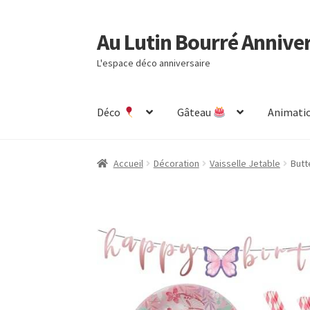
Au Lutin Bourré Annive
Aller
Aller
à
au
L'espace déco anniversaire
la
contenu
navigation
Déco
Gâteau
Animatio
Accueil
Astuces et Conseils
Boutique
Comman
Accueil
Décoration
Vaisselle Jetable
Butt