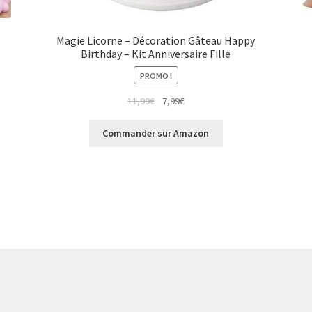
Magie Licorne – Décoration Gâteau Happy
Birthday – Kit Anniversaire Fille
PROMO !
Le
Le
11,99
€
7,99
€
prix
prix
initial
actuel
Commander sur Amazon
était :
est :
11,99€.
7,99€.