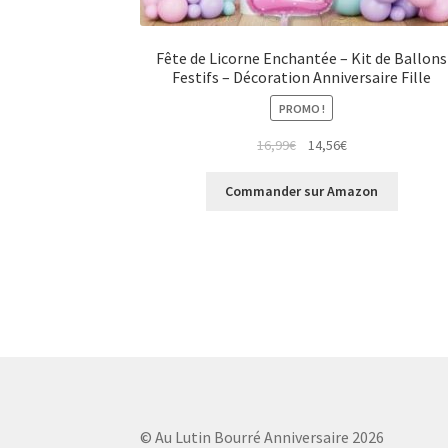
Fête de Licorne Enchantée – Kit de Ballons
Festifs – Décoration Anniversaire Fille
PROMO !
Le
Le
16,99
€
14,56
€
prix
prix
initial
actuel
Commander sur Amazon
était :
est :
16,99€.
14,56€.
© Au Lutin Bourré Anniversaire 2026