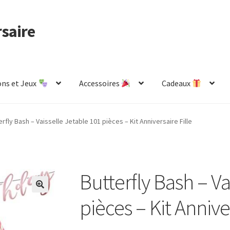
rsaire
ns et Jeux
Accessoires
Cadeaux
de
Mon compte
Page d’exemple
Panier
erfly Bash – Vaisselle Jetable 101 pièces – Kit Anniversaire Fille
Butterfly Bash – Va
pièces – Kit Anniver