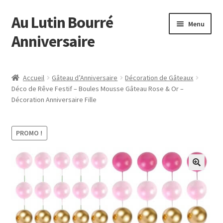
Au Lutin Bourré
Aller
Aller
Menu
à
au
Anniversaire
la
contenu
navigation
Accueil
Accueil
Gâteau d’Anniversaire
Décoration de Gâteaux
Déco de Rêve Festif – Boules Mousse Gâteau Rose & Or –
Astuces et Conseils
Décoration Anniversaire Fille
Boutique
PROMO !
Commande
Mon compte
Page d’exemple
Panier