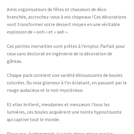
Amis organisateurs de fêtes et chasseurs de déco
branchée, accrochez-vous à vos chapeaux ! Ces décorations
vont transformer votre dessert moyen en une véritable
explosion de « ooh » et « aah ».
Ces petites merveilles sont prêtes à l’emploi. Parfait pour
ceux sans doctorat en ingénierie de la décoration de
gâteau.
Chaque pack contient une variété éblouissante de boules
colorées. Du rose glamour à l’or éclatant, en passant par le
rouge audacieux et le noir mystérieux.
Et elles brillent, mesdames et messieurs ! Sous les
lumières, ces boules acquièrent une teinte hypnotisante
qui captive tout le monde.
Parce que, évidemment, la seule chose mieux que les