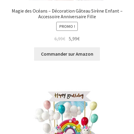
Magie des Océans – Décoration Gâteau Sirène Enfant –
Accessoire Anniversaire Fille
PROMO !
Le
Le
6,99
€
5,99
€
prix
prix
initial
actuel
Commander sur Amazon
était :
est :
6,99€.
5,99€.