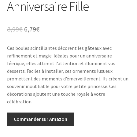
Anniversaire Fille
Le
Le
8,99
€
6,79
€
prix
prix
Ces boules scintillantes décorent les gâteaux avec
initial
actuel
raffinement et magie. Idéales pour un anniversaire
était :
est :
féerique, elles attirent l’attention et illuminent vos
desserts. Faciles à installer, ces ornements luxueux
8,99€.
6,79€.
promettent des moments d’émerveillement. Ils créent un
souvenir inoubliable pour votre petite princesse. Ces
décorations ajoutent une touche royale à votre
célébration.
Commander sur Amazon