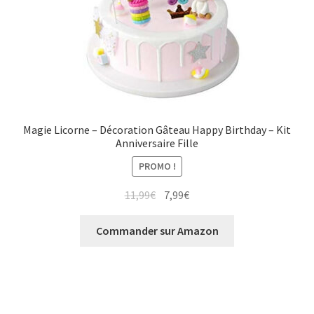
Magie Licorne – Décoration Gâteau Happy Birthday – Kit
Anniversaire Fille
PROMO !
Le
Le
11,99
€
7,99
€
prix
prix
initial
actuel
Commander sur Amazon
était :
est :
11,99€.
7,99€.