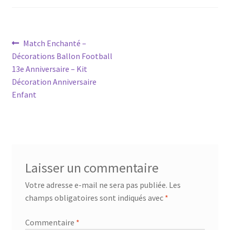
Navigation
Article
Match Enchanté –
précédent :
Décorations Ballon Football
de
13e Anniversaire – Kit
l’article
Décoration Anniversaire
Enfant
Laisser un commentaire
Votre adresse e-mail ne sera pas publiée.
Les
champs obligatoires sont indiqués avec
*
Commentaire
*