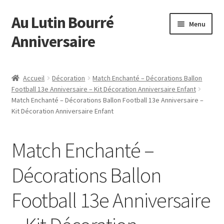
Au Lutin Bourré
Aller
Aller
Menu
à
au
Anniversaire
la
contenu
navigation
Accueil
Accueil
Décoration
Match Enchanté – Décorations Ballon
Football 13e Anniversaire – Kit Décoration Anniversaire Enfant
Astuces et Conseils
Match Enchanté – Décorations Ballon Football 13e Anniversaire –
Kit Décoration Anniversaire Enfant
Boutique
Match Enchanté –
Commande
Décorations Ballon
Mon compte
Football 13e Anniversaire
Page d’exemple
Panier