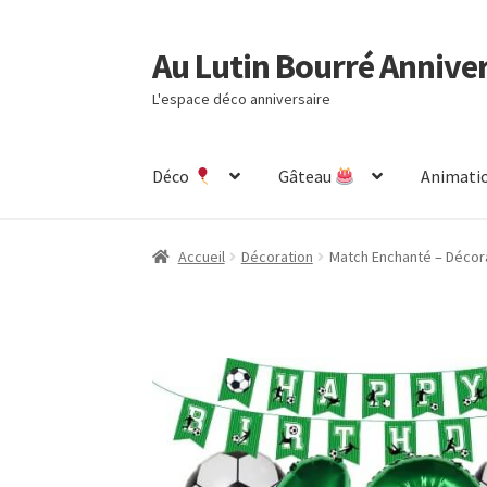
Au Lutin Bourré Annive
Aller
Aller
à
au
L'espace déco anniversaire
la
contenu
navigation
Déco
Gâteau
Animatio
Accueil
Astuces et Conseils
Boutique
Comman
Accueil
Décoration
Match Enchanté – Décorat