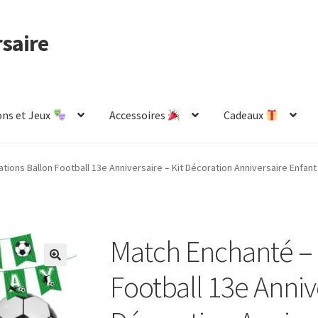
rsaire
ns et Jeux
Accessoires
Cadeaux
de
Mon compte
Page d’exemple
Panier
ions Ballon Football 13e Anniversaire – Kit Décoration Anniversaire Enfant
Match Enchanté – 
Football 13e Annive