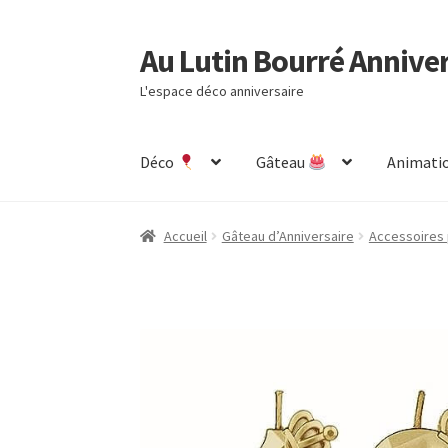
Au Lutin Bourré Annive
Aller
Aller
à
au
L'espace déco anniversaire
la
contenu
navigation
Déco
Gâteau
Animatio
Accueil
Astuces et Conseils
Boutique
Comman
Accueil
Gâteau d’Anniversaire
Accessoires 