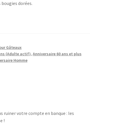
 bougies dorées.
our Gâteaux
ns (Adulte actif)
,
Anniversaire 60 ans et plus
versaire Homme
ns ruiner votre compte en banque : les
e !