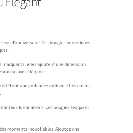
u Élégant
âteau d’anniversaire. Ces bougies numériques
ques.
s marquants, elles ajoutent une dimension
ébration avec élégance.
reflétant une ambiance raffinée. Elles créent
.
rillantes illuminations. Ces bougies évoquent
t des moments inoubliables. Ajoutez une