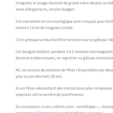
Imaginez le visage illuminé de grand-mère devant ce chi
reine d’Angleterre, version budget.
Ces merveilles en cire écologique sont conçues pour bril
environ 13 cm de longueur totale.
C’est presque un feu d’artifice terrestre sur un gâteau ! N
Ces bougies brûlent pendant 3 à 5 minutes extravagantes
discours embarrassant, et regretter ce gâteau minuscule
Ah, les erreurs du amateur de fêtes ! Disponibles par deu
plus ou vos éternels 29 ans.
Si vos fêtes nécessitent des instructions plus complexes
repensez votre carrière de planificateur.
En conclusion, si vos critères sont « esthétique », « éco
ces
bougies d’anniversaire
sont parfaites pour vous.