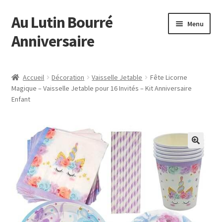
Au Lutin Bourré
Aller
Aller
Menu
à
au
Anniversaire
la
contenu
navigation
Accueil
Accueil
Décoration
Vaisselle Jetable
Fête Licorne
Magique – Vaisselle Jetable pour 16 Invités – Kit Anniversaire
Astuces et Conseils
Enfant
Boutique
Commande
Mon compte
Page d’exemple
Panier